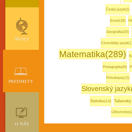
Český jazyk(2)
Excel(18)
Fi
Geografia(20)
ŠKOLY
Chorvátsky jazyk(1
Matematika(289)
N
Pedagogika(9)
P
Prírodopis(12)
PREDMETY
Slovenský jazyk
Talianský
Štatistika(14)
Účtovníctvo(
O NÁS