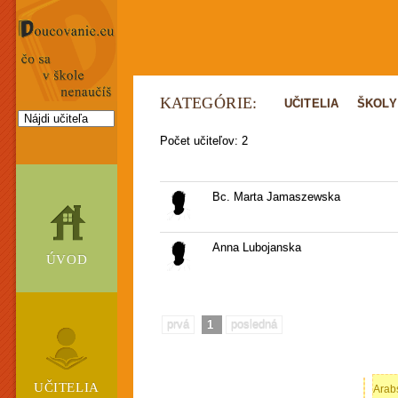
KATEGÓRIE:
UČITELIA
ŠKOLY
Počet učiteľov: 2
Bc. Marta Jamaszewska
Anna Lubojanska
ÚVOD
prvá
1
posledná
UČITELIA
Arab