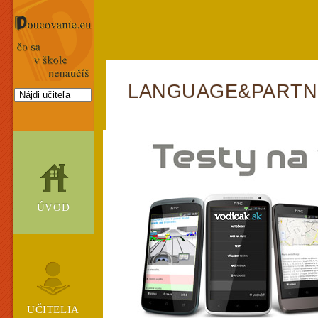
LANGUAGE&PART
ÚVOD
UČITELIA