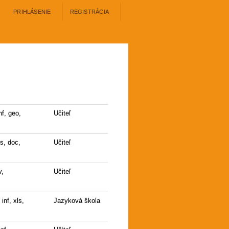
PRIHLÁSENIE
REGISTRÁCIA
nf, geo,
Učiteľ
ls, doc,
Učiteľ
v,
Učiteľ
, inf, xls,
Jazyková škola