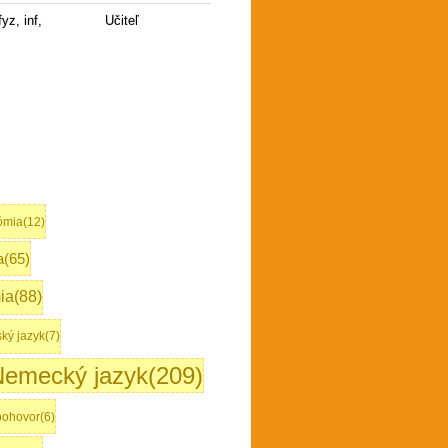
yz, inf,
Učiteľ
mia(12)
a(65)
a(88)
ký jazyk(7)
emecký jazyk(209)
pohovor(6)