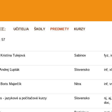
IE:
UČITELIA
ŠKOLY
PREDMETY
KURZY
: 57
 Kristína Tulejová
Sabinov
fyz, i
 Andrej Ľupták
Slovensko
inf, x
 Boris Majerčík
Nitra
inf, v
us - jazykové a počítačové kurzy
Slovensko
nj, aj
doc,