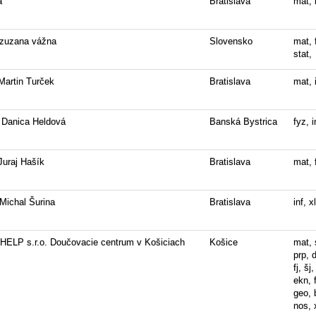
a
Bratislava
mat, i
 zuzana vážna
Slovensko
mat, 
stat,
Martin Turček
Bratislava
mat, i
 Danica Heldová
Banská Bystrica
fyz, i
Juraj Hašík
Bratislava
mat, f
 Michal Šurina
Bratislava
inf, x
ELP s.r.o. Doučovacie centrum v Košiciach
Košice
mat, 
prp, d
fj, šj,
ekn, f
geo, 
nos, 