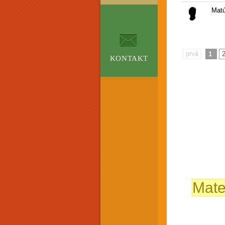
Mat
prvá
1
KONTAKT
Mate