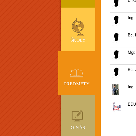
Erik
Ing.
Bc. 
ŠKOLY
Mgr.
Bc. 
PREDMETY
Ing.
EDUH
O NÁS