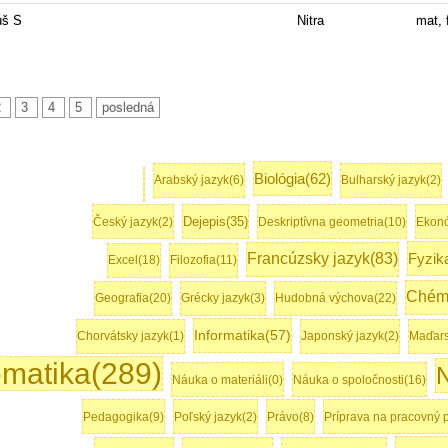
úš S
Nitra
mat, f
2
3
4
5
posledná
Biológia(62)
Arabský jazyk(6)
Bulharský jazyk(2)
Dejepis(35)
Český jazyk(2)
Deskriptívna geometria(10)
Ekonó
Francúzsky jazyk(83)
Fyzik
Excel(18)
Filozofia(11)
Chémi
Geografia(20)
Grécky jazyk(3)
Hudobná výchova(22)
Informatika(57)
Chorvátsky jazyk(1)
Japonský jazyk(2)
Maďars
matika(289)
N
Náuka o materiáli(0)
Náuka o spoločnosti(16)
Pedagogika(9)
Poľský jazyk(2)
Právo(8)
Príprava na pracovný 