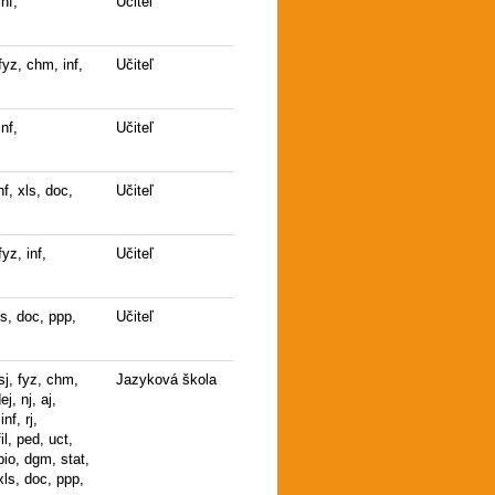
nf,
Učiteľ
fyz, chm, inf,
Učiteľ
nf,
Učiteľ
nf, xls, doc,
Učiteľ
yz, inf,
Učiteľ
ls, doc, ppp,
Učiteľ
sj, fyz, chm,
Jazyková škola
ej, nj, aj,
 inf, rj,
il, ped, uct,
bio, dgm, stat,
xls, doc, ppp,