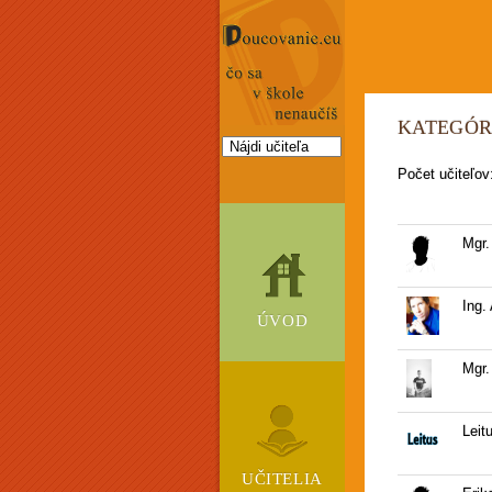
KATEGÓR
Počet učiteľov
Mgr.
Ing.
ÚVOD
Mgr.
Leit
UČITELIA